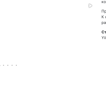
ко
Пр
К 
ра
Ст
Yi