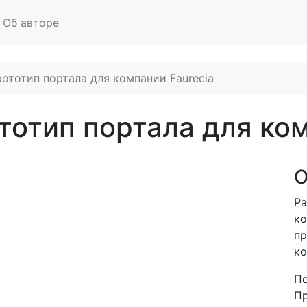
Об авторе
прототип портала для компании Faurecia
ототип портала для ко
О
Ра
ко
пр
ко
По
Пр