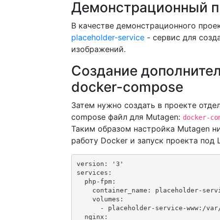
Демонстрационный п
В качестве демонстрационного прое
placeholder-service
- сервис для созд
изображений.
Создание дополните
docker-compose
Затем нужно создать в проекте отде
compose файл для Mutagen:
docker-co
Таким образом настройка Mutagen ни
работу Docker и запуск проекта под L
version: '3'

services:

  php-fpm:

    container_name: placeholder-servi
    volumes:

      - placeholder-service-www:/var/
  nginx:
