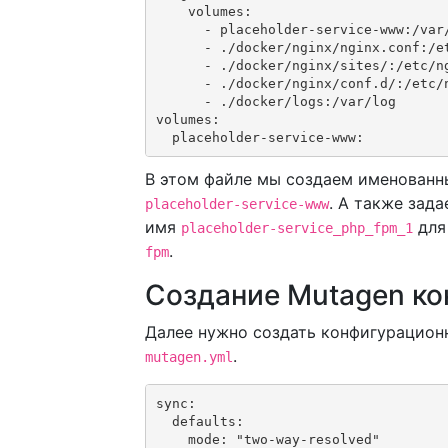
    volumes:

      - placeholder-service-www:/var/
      - ./docker/nginx/nginx.conf:/et
      - ./docker/nginx/sites/:/etc/ng
      - ./docker/nginx/conf.d/:/etc/n
      - ./docker/logs:/var/log

volumes:

  placeholder-service-www:
В этом файле мы создаем именованн
. А также зад
placeholder-service-www
имя
для
placeholder-service_php_fpm_1
.
fpm
Создание Mutagen ко
Далее нужно создать конфигурацион
.
mutagen.yml
sync:

  defaults:

    mode: "two-way-resolved"
