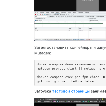
Затем остановить контейнеры и зап
Mutagen:
docker-compose down --remove-orphans 
mutagen project start || mutagen proj
docker-compose exec php-fpm chmod -R 
git config core.fileMode false
Загрузка
тестовой страницы
занима