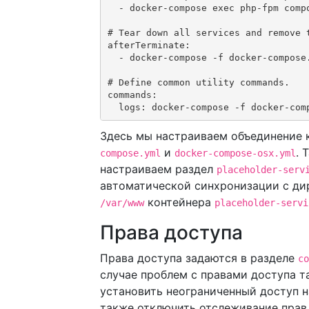
  - docker-compose exec php-fpm compo
# Tear down all services and remove t
afterTerminate:

  - docker-compose -f docker-compose
# Define common utility commands.

commands:

  logs: docker-compose -f docker-com
Здесь мы настраиваем объединение
и
. 
compose.yml
docker-compose-osx.yml
настраиваем раздел
placeholder-serv
автоматической синхронизации c ди
контейнера
/var/www
placeholder-servi
Права доступа
Права доступа задаются в разделе
co
случае проблем с правами доступа 
установить неограниченный доступ н
также отключить отслеживание прав 