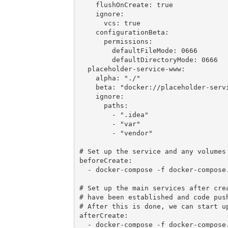
    flushOnCreate: true

    ignore:

      vcs: true

    configurationBeta:

      permissions:

        defaultFileMode: 0666

        defaultDirectoryMode: 0666

  placeholder-service-www:

    alpha: "./"

    beta: "docker://placeholder-servi
    ignore:

      paths:

        - ".idea"

        - "var"

        - "vendor"

# Set up the service and any volumes 
beforeCreate:

  - docker-compose -f docker-compose
# Set up the main services after crea
# have been established and code push
# After this is done, we can start up
afterCreate:

  - docker-compose -f docker-compose